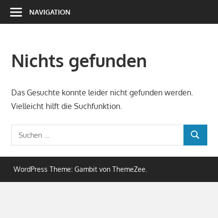
Zum
NAVIGATION
Inhalt
springen
Nichts gefunden
Das Gesuchte konnte leider nicht gefunden werden.
Vielleicht hilft die Suchfunktion.
Suchen
SUCHEN
nach:
WordPress Theme: Gambit von ThemeZee.