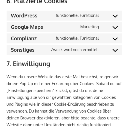
6. Platzierte Cookies
WordPress
funktionelle, Funktional
Consent
to
Google Maps
Marketing
Consent
service
to
Complianz
funktionelle, Funktional
wordpress
Consent
service
to
Sonstiges
Zweck wird noch ermittelt
google-
Consent
service
maps
to
7. Einwilligung
complianz
service
sonstiges
Wenn du unsere Website das erste Mal besuchst, zeigen wir
dir ein Pop-Up mit einer Erklärung über Cookies. Sobald du auf
„Einstellungen speichern“ klickst, gibst du uns deine
Einwilligung alle von dir gewählten Kategorien von Cookies
und Plugins wie in dieser Cookie-Erklärung beschrieben zu
verwenden. Du kannst die Verwendung von Cookies über
deinen Browser deaktivieren, aber bitte beachte, dass unsere
Website dann unter Umständen nicht richtig funktioniert.