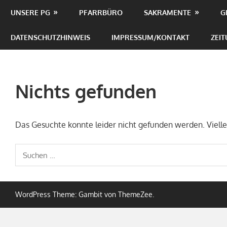
Zum
UNSERE PG
PFARRBÜRO
SAKRAMENTE
G
Inhalt
springen
DATENSCHUTZHINWEIS
IMPRESSUM/KONTAKT
ZEI
Nichts gefunden
Das Gesuchte konnte leider nicht gefunden werden. Viellei
Suchen
nach:
WordPress Theme: Gambit von ThemeZee.