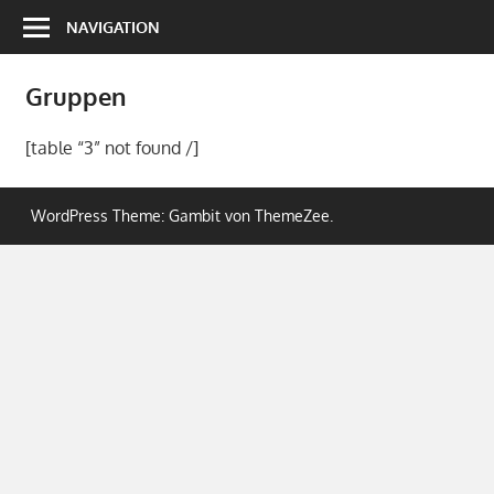
Zum
NAVIGATION
Inhalt
springen
Gruppen
[table “3” not found /]
WordPress Theme: Gambit von ThemeZee.